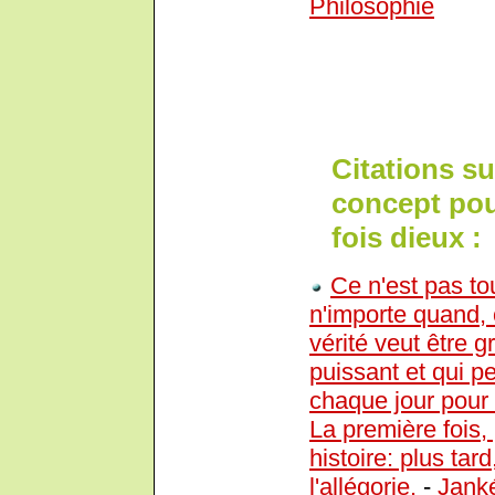
Philosophie
Citations s
concept pou
fois dieux :
Ce n'est pas tout
n'importe quand, 
vérité veut être 
puissant et qui p
chaque jour pour l
La première fois,
histoire: plus tar
l'allégorie.
-
Janké