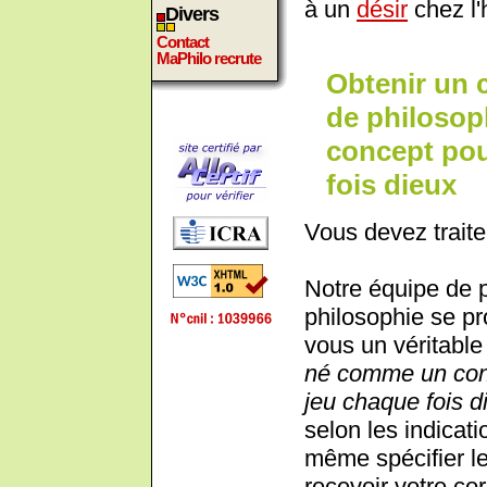
à un
désir
chez l
Divers
Contact
MaPhilo recrute
Obtenir un 
de philosop
concept pou
fois dieux
Vous devez traite
Notre équipe de 
philosophie se pr
vous un véritable 
né comme un conc
jeu chaque fois d
selon les indicat
même spécifier le
recevoir votre co