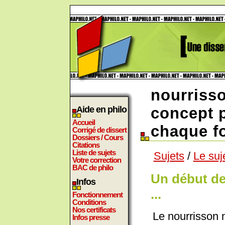
nourriss
Aide en philo
concept p
Accueil
chaque fo
Corrigé de dissert
Dossiers / Cours
Citations
Liste de sujets
Sujets
/
Le suj
Votre correction
BAC de philo
Un début de
Infos
...
Fonctionnement
Conditions
Nos certificats
Le nourrisson n'e
Infos presse