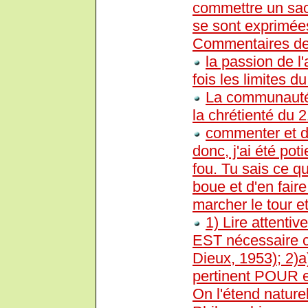
commettre un sacr
se sont exprimées
Commentaires de
la passion de 
fois les limites 
La communauté 
la chrétienté du 
commenter et di
donc, j'ai été pot
fou. Tu sais ce q
boue et d'en faire
marcher le tour e
1) Lire attentiv
EST nécessaire ce
Dieux, 1953); 2)a
pertinent POUR ex
On l'étend nature