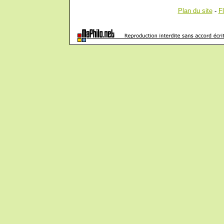
Plan du site
-
F