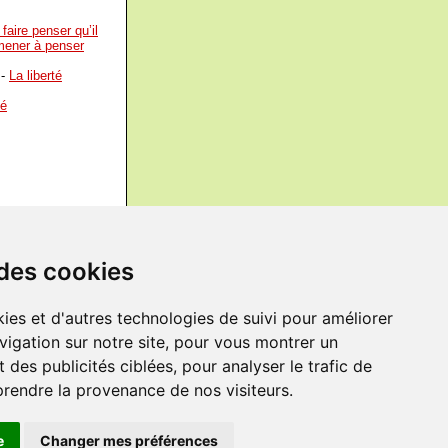
faire penser qu’il
amener à penser
-
La liberté
té
l'on eût réclamé la
 de penser était la
de penser n'était
 des cookies
e vrai que si on
ies et d'autres technologies de suivi pour améliorer
i que si on n'y
vigation sur notre site, pour vous montrer un
s sont sages?
-
 des publicités ciblées, pour analyser le trafic de
prendre la provenance de nos visiteurs.
e
Changer mes préférences