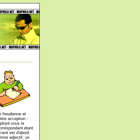
e freudienne et
ère acception -
mployé sous la
correspondant étant
cient est d'abord
omme adjectif, un