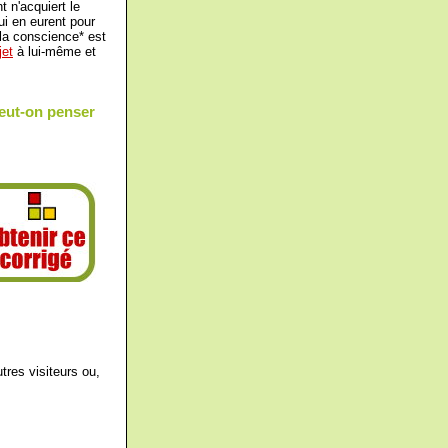
t n'acquiert le
ui en eurent pour
e la conscience* est
jet
à lui-même et
peut-on penser
tres visiteurs ou,