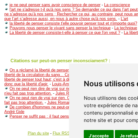
je ne peut penser sans avoir conscience de penser
-
La conscience
l'art ne s'adresse t-il qu'à nos sens ? Se demander ce qui dans l’art peut 
ne s’adresse qu’à nos sens ; Rechercher ce qui, au contraire, peut nous 
que l’art s’adresse aussi, en nous à autre chose qu'à nos sens.
-
L'art
la liberté de penser consiste t'elle pouvoir penser tout et n'importe quoi?
Pouvons nous penser le vivant sans penser la technique
-
La technique
La liberté de penser consiste-t-elle à penser ce que l'on veut ?
-
La liber
Citations sur peut-on penser inconsciament? :
On a réclamé la liberté de penser ce qui est un peu plus absurde que si 
liberté de la circulation du sang... Ce que les sophistes appelaient la liberté
liberté de penser tout haut; c'est à dire de publier ses pensées... la liberté 
Nous utilisons
donc que la liberté d'agir.
-
Louis-Ambroise vicomte de Bonald
On ne peut rien dire de vrai sur rien. On ne peut penser quelque chose d
n'eu fait pas trop attention.
-
Jules Romains
Nous utilisons des cook
On ne peut rien de vrai sur rien. On ne peut penser quelque chose de vra
fait pas trop attention.
-
Jules Romains
votre expérience de na
De combien d'hommes ne peut-on penser que c'est par médiocrité qu'il
André Gide
contenu personnalisé et
Penser ne suffit pas : il faut penser à quelque chose.
-
Jules Renard
notre site et pour com
Plan du site
-
Flux RSS
-
Gestion des cookies
J'accepte
Je refus