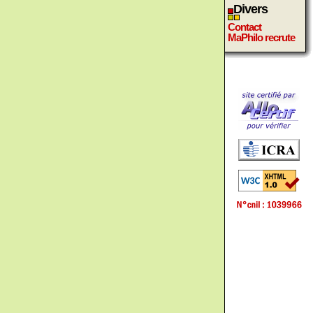
Divers
Contact
MaPhilo recrute