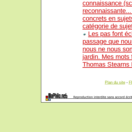
connaissance (sc
reconnaissante... 
concrets en sujet
catégorie de sujet
Les pas font é
passage que nous
nous ne nous som
jardin. Mes mots f
Thomas Stearns E
Plan du site
-
F