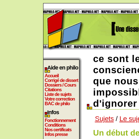
ce sont l
Aide en philo
conscienc
Accueil
que nous
Corrigé de dissert
Dossiers / Cours
Citations
impossibl
Liste de sujets
Votre correction
d'ignorer 
BAC de philo
Infos
Sujets
/
Le suj
Fonctionnement
Conditions
Nos certificats
Un début de
Infos presse