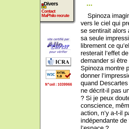
...
Divers
Contact
Spinoza imagine
MaPhilo recrute
vers le ciel qui p
se sentirait alors
sa seule impressio
librement ce qu’e
resterait l’effet d
demander si être c
Spinoza montre p
donner l’impressio
quand Descartes 
ne décrit-il pas 
? Si je peux dout
conscience, même
action, n’y a-t-i
indépendante de 
l’espace ?