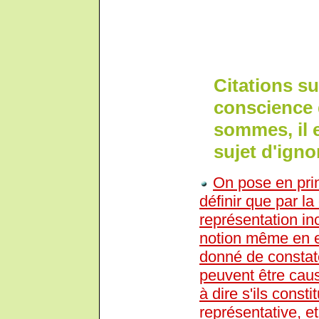
Citations su
conscience 
sommes, il 
sujet d'ignor
On pose en prin
définir que par la
représentation in
notion même en es
donné de constat
peuvent être caus
à dire s'ils const
représentative, et