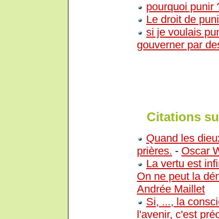
pourquoi punir 
Le droit de puni
si je voulais pu
gouverner par de
Citations sur
Quand les dieux
prières.
-
Oscar W
La vertu est in
On ne peut la dén
Andrée Maillet
Si, ..., la cons
l'avenir, c'est pr