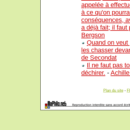
appelée à effectue
à ce qu'on pourra
conséquences, av
a déjà fait; il faut
Bergson
Quand on veut 
les chasser devant 
de Secondat
Il ne faut pas to
déchirer.
-
Achill
Plan du site
-
F