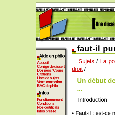
faut-il pu
Aide en philo
Sujets
/
La pol
Accueil
Corrigé de dissert
droit
/
Dossiers / Cours
Citations
Liste de sujets
Un début de
Votre correction
BAC de philo
...
Infos
Introduction
Fonctionnement
Conditions
Nos certificats
Infos presse
• Faut-il : est-ce