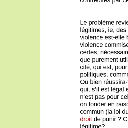
contredites par c
Le problème revie
légitimes, ie, des
violence est-elle
violence commise 
certes, nécessair
que purement util
cité, qui est, po
politiques, comme
Ou bien réussira
qui, s’il est léga
n’est pas pour ce
on fonder en rais
commun (la loi du t
droit
de punir ? Co
légitime?