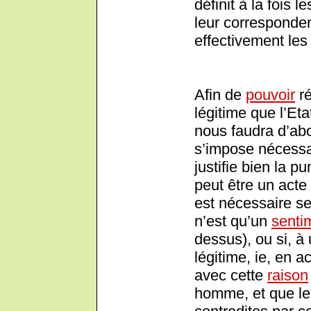
définit à la fois l
leur corresponden
effectivement les 
Afin de
pouvoir
ré
légitime que l’Etat
nous faudra d’abor
s’impose nécessai
justifie bien la p
peut être un act
est nécessaire s
n’est qu’un
senti
dessus), ou si, à 
légitime, ie, en a
avec cette
raison
homme, et que les