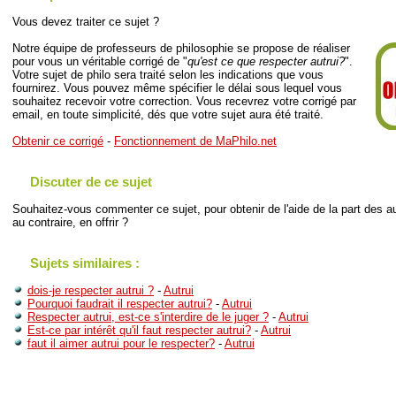
Vous devez traiter ce sujet ?
Notre équipe de professeurs de philosophie se propose de réaliser
pour vous un véritable corrigé de "
qu'est ce que respecter autrui?
".
Votre sujet de philo sera traité selon les indications que vous
fournirez. Vous pouvez même spécifier le délai sous lequel vous
souhaitez recevoir votre correction. Vous recevrez votre corrigé par
email, en toute simplicité, dés que votre sujet aura été traité.
Obtenir ce corrigé
-
Fonctionnement de MaPhilo.net
Discuter de ce sujet
Souhaitez-vous commenter ce sujet, pour obtenir de l'aide de la part des au
au contraire, en offrir ?
Sujets similaires :
dois-je respecter autrui ?
-
Autrui
Pourquoi faudrait il respecter autrui?
-
Autrui
Respecter autrui, est-ce s'interdire de le juger ?
-
Autrui
Est-ce par intérêt qu'il faut respecter autrui?
-
Autrui
faut il aimer autrui pour le respecter?
-
Autrui