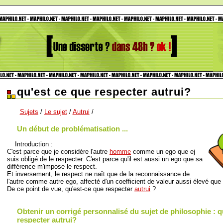
qu'est ce que respecter autrui?
Sujets
/
Le sujet
/
Autrui
/
Un début de problématisation ...
Introduction :
C'est parce que je considère l'autre
homme
comme un ego que ej
suis obligé de le respecter. C'est parce qu'il est aussi un ego que sa
différence m'impose le respect.
Et inversement, le respect ne naît que de la reconnaissance de
l'autre comme autre ego, affecté d'un coefficient de valeur aussi élevé que
De ce point de vue, qu'est-ce que respecter
autrui
?
Obtenir un corrigé personnalisé du sujet de philosophie : q
respecter autrui?