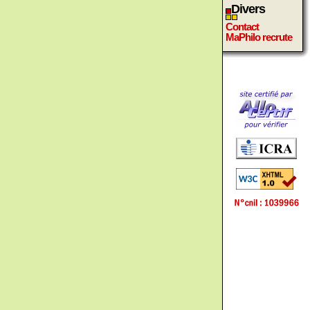
Divers
Contact
MaPhilo recrute