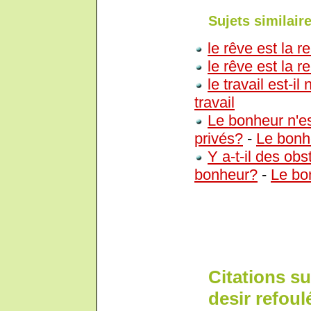
Sujets similaire
le rêve est la r
le rêve est la r
le travail est-i
travail
Le bonheur n'est
privés?
-
Le bonh
Y a-t-il des obst
bonheur?
-
Le bo
Citations sur
desir refoulé