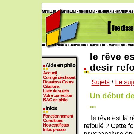
le rêve es
Aide en philo
desir ref
Accueil
Corrigé de dissert
Sujets
/
Le suj
Dossiers / Cours
Citations
Liste de sujets
Un début de
Votre correction
BAC de philo
...
Infos
Fonctionnement
le rêve est la ré
Conditions
refoulé ? Cette f
Nos certificats
Infos presse
psychanalyse épuis