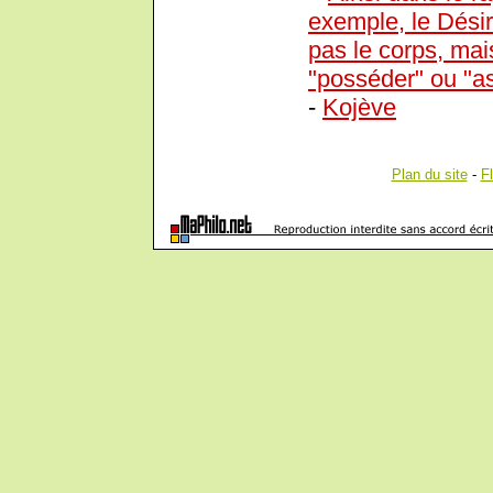
exemple, le Désir
pas le corps, mais 
"posséder" ou "ass
-
Kojève
Plan du site
-
F