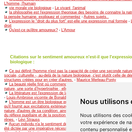
L'homme, l'humain
vie morale vie biologique
-
Le vivant, l'animal
la philosophie est l'expression theorique des besoins de connaitre la natu
la pensée humaine. expliquez et commentez
-
Autres sujets..
L'expression le "droit du plus fort" est-elle une expression mal formée
-
droit
Qu'est-ce qu'être amoureux?
-
L'Amour
Citations sur le sentiment amoureux n'est-il que l'expressi
biologique :
Ce qui définit l'homme n'est pas la capacité de créer une seconde natur
sociale, culturelle -, au-delà de la nature biologique, c'est plutôt celle de d
structures créées pour en créer d'autres.
-
Maurice Merleau-Ponty
La beauté réelle finit où commence l’expression intellectuelle. L’intellige
nature, une sorte d’hypertrophie ; elle détruit fatalement l’harmonie d’un vi
La littérature est l'expression de la société, comme la parole est l'expr
-
Louis-Ambroise vicomte de Bonald
Nous utilisons
L'homme est un être biologique en même temps qu'un individu social. P
qu'il fournit aux excitations extérieures ou intérieures, certaines relèvent i
nature, d'autres de sa condition: ainsi n'aura-t-on aucune peine à trouver l'o
Nous utilisons des cook
du réflexe pupillaire et de la position prise par la main du cavalier au simp
rênes.
-
Lévi Strauss
votre expérience de na
Aucun individu n'a le sentiment de mériter la réprobation lorsqu'il sent q
été dictée par une impérative nécessité naturelle. L'existence de la moral
contenu personnalisé et