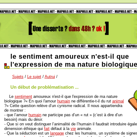
le sentiment amoureux n'est-il que
l'expression de ma nature biologiqu
Sujets
/
Le sujet
/
Autrui
/
Un début de problématisation ...
Le
sentiment
amoureux n'est-il que l'expression de ma nature
biologique ?« En quoi l'amour
humain
ne différentie-t-il du rut
animal
?» Cette question relève d’un cynisme radical. Il nous appartiendra
de montrer :
- que l’amour
humain
ne participe pas d’un « rut » (c’est à dire d’un
besoin) mais du désir.
- Que si on veut distinguer l’animalité de l’humain il faudrait introduire éga
dimension éthique qui
fait
défaut à la
vie
animale.
- Que la séduction est un
langage
chez les humains, un système de signes