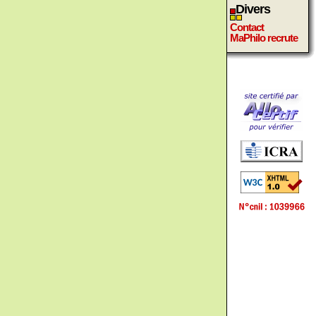
Divers
Contact
MaPhilo recrute