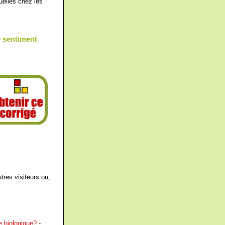
uelles chez les
e sentiment
tres visiteurs ou,
re biologique?
-