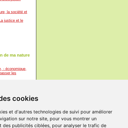
re, la société et
La justice et le
on de ma nature
e, - économique,
épasser les
nce est, par sa
sage.
-
Oscar Wilde
ession de l'homme.
 des cookies
armi les réponses
ntégralement de sa
rigine respective
ies et d'autres technologies de suivi pour améliorer
le contact des
vigation sur notre site, pour vous montrer un
ue sa conduite lui a
e chez l'homme
 des publicités ciblées, pour analyser le trafic de