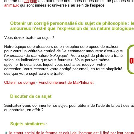
comme un
langage
à la différence des codes et des rituels de parades sex
animaux
qui sont innées et universels au sein de l’espèce.
Obtenir un corrigé personnalisé du sujet de philosophie : l
amoureux n'est-il que l'expression de ma nature biologique
Vous devez traiter ce sujet ?
Notre équipe de professeurs de philosophie se propose de réaliser
pour vous un véritable corrigé de "
le sentiment amoureux n'est-il que
l'expression de ma nature biologique
". Votre sujet de philo sera traité
selon les indications que vous fournirez. Vous pouvez même
spécifier le délai sous lequel vous souhaitez recevoir votre
correction. Vous recevrez votre corrigé par email, en toute simplicité,
dés que votre sujet aura été traité.
Obtenir ce corrigé
-
Fonctionnement de MaPhilo.net
Discuter de ce sujet
Souhaitez-vous commenter ce sujet, pour obtenir de l'aide de la part des au
au contraire, en offrir ?
Sujets similaires :
le statut social de la femme et celui de l'homme est il fixé par leur natu