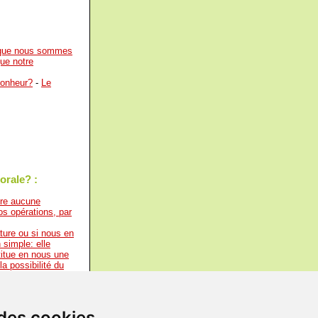
] que nous sommes
que notre
bonheur?
-
Le
orale? :
ivre aucune
s opérations, par
ature ou si nous en
 simple: elle
titue en nous une
a possibilité du
que nous sommes
pas.
-
Simone Weil
sont reliés par un
 des cookies