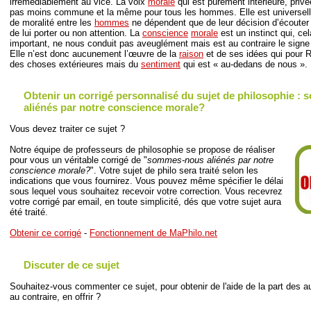
irrémédiablement au vice. La voix
morale
qui est purement intérieure, priv
pas moins commune et la même pour tous les hommes. Elle est universell
de moralité entre les
hommes
ne dépendent que de leur décision d’écouter 
de lui porter ou non attention. La
conscience
morale
est un instinct qui, cel
important, ne nous conduit pas aveuglément mais est au contraire le signe d
Elle n’est donc aucunement l’œuvre de la
raison
et de ses idées qui pour 
des choses extérieures mais du
sentiment
qui est « au-dedans de nous ».
Obtenir un corrigé personnalisé du sujet de philosophie 
aliénés par notre conscience morale?
Vous devez traiter ce sujet ?
Notre équipe de professeurs de philosophie se propose de réaliser
pour vous un véritable corrigé de "
sommes-nous aliénés par notre
conscience morale?
". Votre sujet de philo sera traité selon les
indications que vous fournirez. Vous pouvez même spécifier le délai
sous lequel vous souhaitez recevoir votre correction. Vous recevrez
votre corrigé par email, en toute simplicité, dés que votre sujet aura
été traité.
Obtenir ce corrigé
-
Fonctionnement de MaPhilo.net
Discuter de ce sujet
Souhaitez-vous commenter ce sujet, pour obtenir de l'aide de la part des au
au contraire, en offrir ?