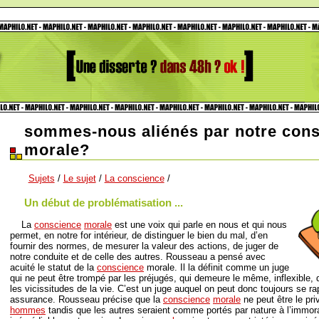
sommes-nous aliénés par notre con
morale?
Sujets
/
Le sujet
/
La conscience
/
Un début de problématisation ...
La
conscience
morale
est une voix qui parle en nous et qui nous
permet, en notre for intérieur, de distinguer le bien du mal, d’en
fournir des normes, de mesurer la valeur des actions, de juger de
notre conduite et de celle des autres. Rousseau a pensé avec
acuité le statut de la
conscience
morale. Il la définit comme un juge
qui ne peut être trompé par les préjugés, qui demeure le même, inflexible, 
les vicissitudes de la vie. C’est un juge auquel on peut donc toujours se r
assurance. Rousseau précise que la
conscience
morale
ne peut être le pri
hommes
tandis que les autres seraient comme portés par nature à l’immor