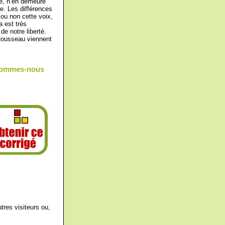
ée, n’en demeure
e. Les différences
ou non cette voix,
a est très
e notre liberté.
Rousseau viennent
: sommes-nous
tres visiteurs ou,