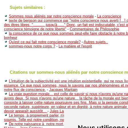
Sujets similaires :
Sommes nous aliénés par notre conscience morale
-
La conscience
texte de bergson qui commence par "notre conscience nous averti [...
des êtres libres. ".......... jusqu'à ....." Donc, un fait est indiscutable, c'est 
conscience témoigne de notre liberté"
-
Commentaires de Philosophie
la conscience de ce que nous sommes peut-elle faire obstacle à notre 
bonheur
Qu'est ce qui fait notre conscience morale?
-
Autres sujets..
sommes-nous notre corps ?
-
La matière et l'esprit
Citations sur sommes-nous aliénés par notre conscience m
L'intuition de la subjectivité est une intuition existentielle, qui ne nous l
essence. Ce que nous sommes, nous le savons par nos phénomènes et no
notre flux de conscience.
-
Jacques Maritain
La vraie question morale... est celle de savoir si nous n'avons qu'une n
avons deux. Si nous n'avons qu'une nature... la tâche de la morale est bien
consiste à laisser cette nature poursuivre ses fins. Mais si la pensée cons
seconde nature, supérieure, en valeur et en dignité, à notre nature animale l
devoir apparaît aussitôt...
-
Jules Lachelier
Le temps, à proprement parler, n'existe pas; et pourtant c'est à cela 
soumis. Telle est notre condition, nous sommes soumis à ce qui n'existe 
De notre naissance à notre mort, nous sommes un cortège d'autres qui 
Nous utilisons