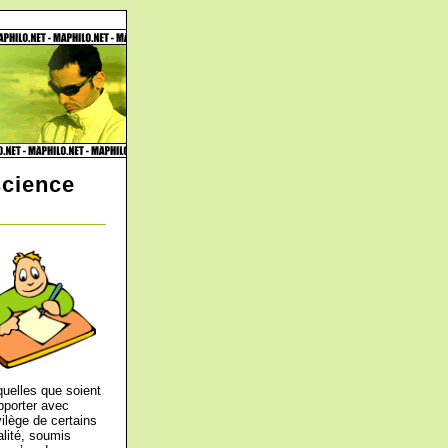
science
quelles que soient
apporter avec
vilège de certains
alité, soumis