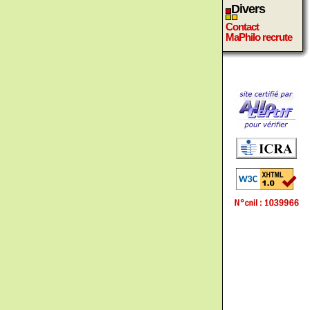
Divers
Contact
MaPhilo recrute