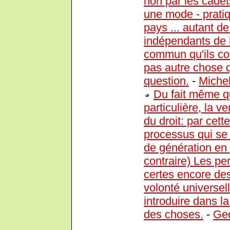
non par les cadet
une mode - prati
pays ... autant 
indépendants de l
commun qu'ils cons
pas autre chose q
question.
-
Michel
Du fait même qu'
particulière, la 
du droit: par cett
processus qui se 
de génération en g
contraire) Les pe
certes encore des
volonté universell
introduire dans la
des choses.
-
Geo