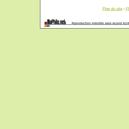
Plan du site
-
F