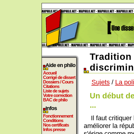
Tradition
Aide en philo
discrimin
Accueil
Corrigé de dissert
Sujets
/
La pol
Dossiers / Cours
Citations
Liste de sujets
Un début de
Votre correction
BAC de philo
...
Infos
Fonctionnement
Il faut critiquer 
Conditions
améliorer la répub
Nos certificats
Infos presse
s'érige comme m