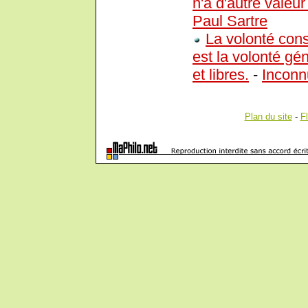
n'a d'autre valeur
Paul Sartre
La volonté cons
est la volonté gén
et libres.
-
Inconn
Plan du site
-
F