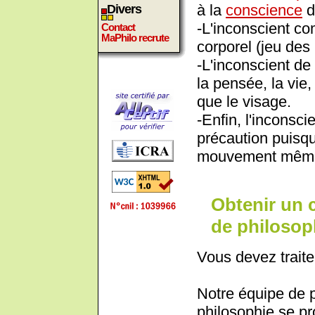
à la
conscience
d
Divers
-L'inconscient 
Contact
MaPhilo recrute
corporel (jeu des
-L'inconscient de
la pensée, la vie,
que le visage.
-Enfin, l'inconsc
précaution puisqu
mouvement même
Obtenir un 
de philosoph
Vous devez traite
Notre équipe de 
philosophie se pr