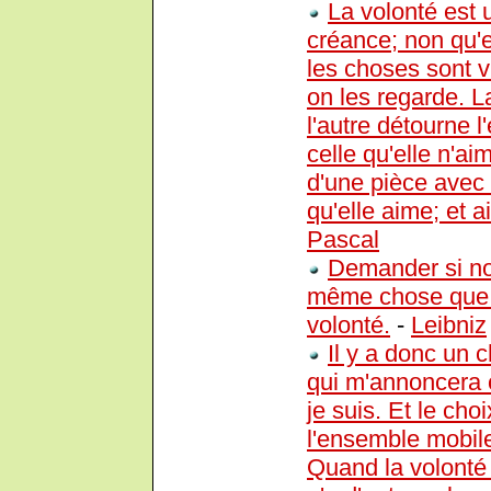
La volonté est 
créance; non qu'e
les choses sont v
on les regarde. La
l'autre détourne l
celle qu'elle n'aim
d'une pièce avec l
qu'elle aime; et ai
Pascal
Demander si not
même chose que s
volonté.
-
Leibniz
Il y a donc un 
qui m'annoncera c
je suis. Et le cho
l'ensemble mobiles
Quand la volonté i