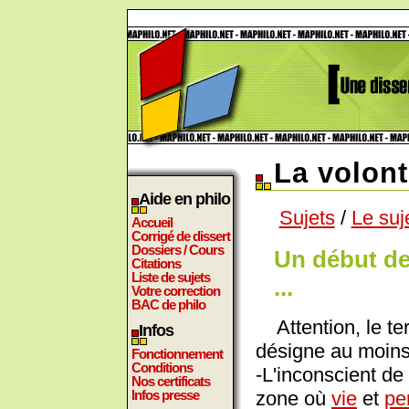
La volont
Aide en philo
Sujets
/
Le suj
Accueil
Corrigé de dissert
Dossiers / Cours
Un début de
Citations
Liste de sujets
...
Votre correction
BAC de philo
Attention, le t
Infos
désigne au moins 
Fonctionnement
Conditions
-L'inconscient d
Nos certificats
zone où
vie
et
pe
Infos presse