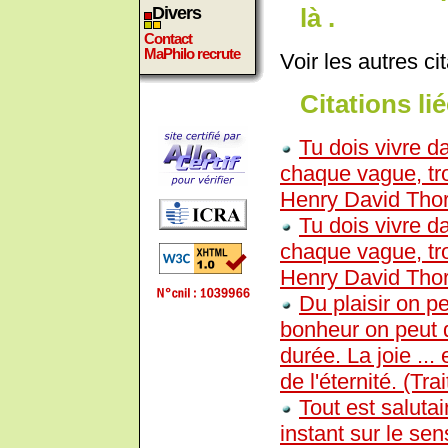
là .
Divers
Contact
MaPhilo recrute
Voir les autres ci
Citations lié
Tu dois vivre d
chaque vague, tro
Henry David Tho
Tu dois vivre d
chaque vague, tro
Henry David Tho
Du plaisir on pe
bonheur on peut d
durée. La joie ... 
de l'éternité. (Tra
Tout est salutai
instant sur le sen