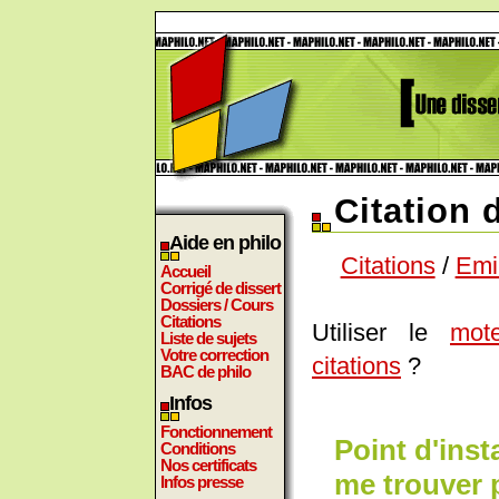
Citation 
Aide en philo
Citations
/
Emi
Accueil
Corrigé de dissert
Dossiers / Cours
Citations
Utiliser le
mot
Liste de sujets
Votre correction
citations
?
BAC de philo
Infos
Fonctionnement
Point d'inst
Conditions
Nos certificats
me trouver 
Infos presse