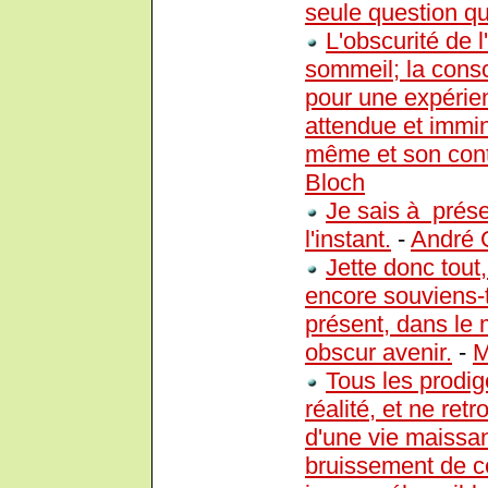
seule question qu
L'obscurité de 
sommeil; la consc
pour une expérie
attendue et immin
même et son cont
Bloch
Je sais à prése
l'instant.
-
André 
Jette donc tout
encore souviens-t
présent, dans le 
obscur avenir.
-
M
Tous les prodige
réalité, et ne re
d'une vie maissan
bruissement de ce