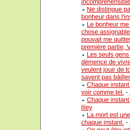
incompréhensible
Ne distingue pa
bonheur dans l'in
Le bonheur me s
chose assignable,
pouvait me quitte
première partie, 
Les seuls gens 
démence de vivre,
veulent jouir de t
savent pas bâiller
Chaque instant 
voir comme tel.
-
Chaque instant
liley
La mort est une
chaque instant.
-
On peut être int