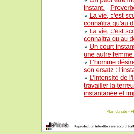
instant.
-
Proverb
La vie, c'est sc
connaîtra qu'au de
La vie, c'est sc
connaitra qu'au de
Un court instan
une autre femme
L'homme désire 
son ersatz : l'inst
L'intensité de l'
travailler la terre
instantanée et im
Plan du site
-
F