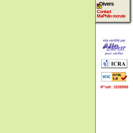
Divers
Contact
MaPhilo recrute