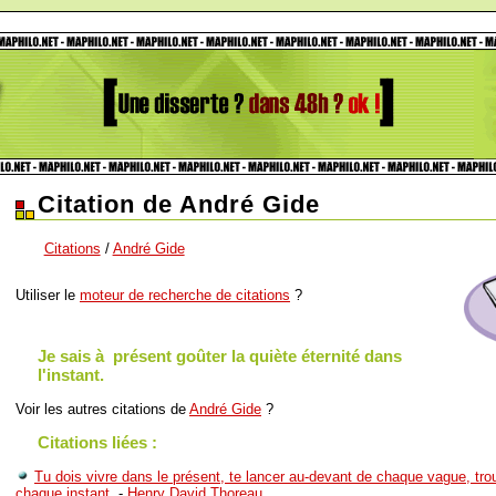
Citation de André Gide
Citations
/
André Gide
Utiliser le
moteur de recherche de citations
?
Je sais à présent goûter la quiète éternité dans
l'instant.
Voir les autres citations de
André Gide
?
Citations liées :
Tu dois vivre dans le présent, te lancer au-devant de chaque vague, trou
chaque instant.
-
Henry David Thoreau