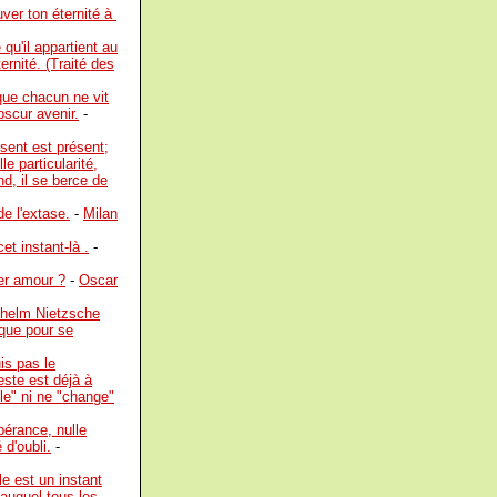
uver ton éternité à
 qu'il appartient au
ternité. (Traité des
que chacun ne vit
bscur avenir.
-
bsent est présent;
le particularité,
nd, il se berce de
de l'extase.
-
Milan
et instant-là .
-
ier amour ?
-
Oscar
lhelm Nietzsche
 que pour se
is pas le
este est déjà à
le" ni ne "change"
pérance, nulle
 d'oubli.
-
le est un instant
auquel tous les