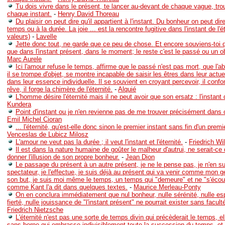
Tu dois vivre dans le présent, te lancer au-devant de chaque vague, tro
chaque instant.
-
Henry David Thoreau
Du plaisir on peut dire qu'il appartient à l'instant. Du bonheur on peut dire
temps ou à la durée. La joie ... est la rencontre fugitive dans l'instant de l'é
valeurs)
-
Lavelle
Jette donc tout, ne garde que ce peu de chose. Et encore souviens-toi 
que dans l'instant présent, dans le moment; le reste c'est le passé ou un o
Marc Aurele
Ici l'amour refuse le temps, affirme que le passé n'est pas mort, que l'a
il se trompe d'objet, se montre incapable de saisir les êtres dans leur actuel
dans leur essence individuelle. Il se souvient en croyant percevoir, il confo
rêve, il forge la chimère de l'éternité.
-
Alquié
L'homme désire l'éternité mais il ne peut avoir que son ersatz : l'instant 
Kundera
Point d'instant ou je n'en revienne pas de me trouver précisément dans c
Emil Michel Cioran
... l'éternité, qu'est-elle donc sinon le premier instant sans fin d'un prem
Venceslas de Lubicz Milosz
L'amour ne veut pas la durée ; il veut l'instant et l'éternité.
-
Friedrich Wi
Il est dans la nature humaine de goûter le malheur d'autrui, ne serait-ce
donner l'illusion de son propre bonheur.
-
Jean Dion
Le passage du présent à un autre présent, je ne le pense pas, je n'en su
spectateur, je l'effectue, je suis déjà au présent qui va venir comme mon g
son but, je suis moi même le temps, un temps qui "demeure" et ne "s'écou
comme Kant l'a dit dans quelques textes.
-
Maurice Merleau-Ponty
On en conclura immédiatement que nul bonheur, nulle sérénité, nulle es
fierté, nulle jouissance de "l'instant présent" ne pourrait exister sans faculté
Friedrich Nietzsche
L'éternité n'est pas une sorte de temps divin qui précèderait le temps, el
sans borne qui embrasse indivisiblement toute la succession du temps, et 