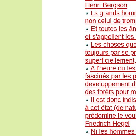
Henri Bergson
Ls grands homme
non celui de trom
Et toutes les â
et s'appellent les
Les choses que 
toujours par se p
superficiellement
A l'heure où les
fascinés par les p
developpement d'I
des forêts pour 
Il est donc in
à cet état (de na
prédomine le voul
Friedrich Hegel
Ni les hommes d