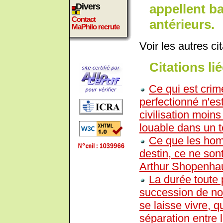
appellent ba
Divers
Contact
antérieurs.
MaPhilo recrute
Voir les autres ci
Citations lié
Ce qui est crime
perfectionné n'es
civilisation moin
louable dans un 
Ce que les ho
destin, ce ne son
Arthur Shopenha
La durée toute 
succession de no
se laisse vivre, q
séparation entre l