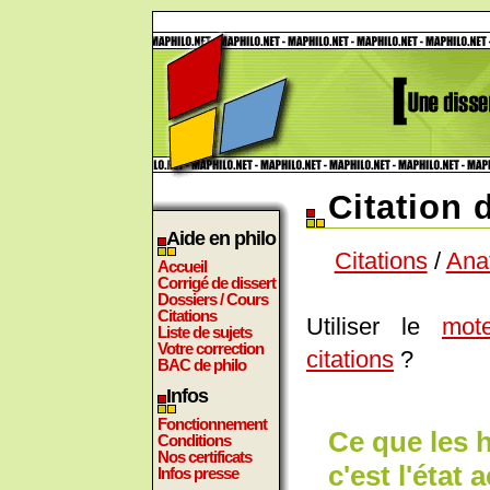
Citation 
Aide en philo
Citations
/
Ana
Accueil
Corrigé de dissert
Dossiers / Cours
Citations
Utiliser le
mot
Liste de sujets
Votre correction
citations
?
BAC de philo
Infos
Fonctionnement
Ce que les 
Conditions
Nos certificats
c'est l'état
Infos presse