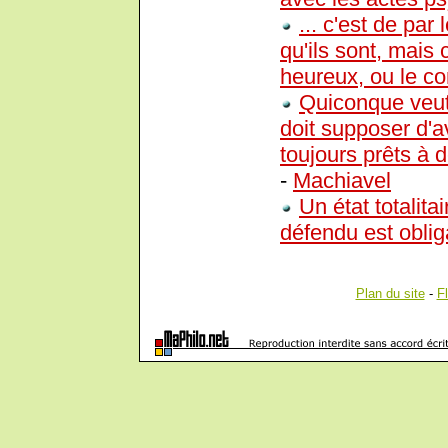
... c'est de pa
qu'ils sont, mais 
heureux, ou le con
Quiconque veut 
doit supposer d'
toujours prêts à 
-
Machiavel
Un état totalita
défendu est oblig
Plan du site
-
F