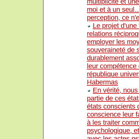
multiplicité et un
moi et à un seul...
perception, ce n'e
Le projet d'une 
relations récipro
employer les moye
souveraineté de 
durablement assoc
leur compétence 
république univer
Habermas
En vérité, nou
partie de ces état
états conscients 
conscience leur f
à les traiter com
psychologique, et 
avec les actes p