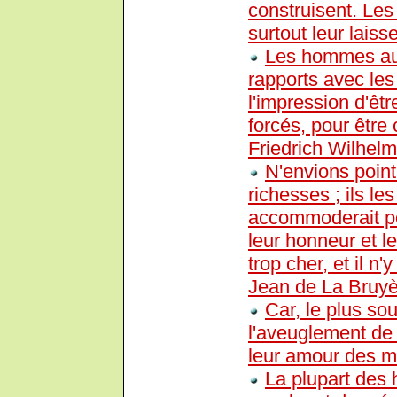
construisent. Les
surtout leur laisse
Les hommes aux
rapports avec le
l'impression d'êt
forcés, pour être
Friedrich Wilhel
N'envions poin
richesses ; ils le
accommoderait poin
leur honneur et le
trop cher, et il n
Jean de La Bruyè
Car, le plus s
l'aveuglement de l
leur amour des mé
La plupart des