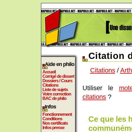
Citation
Aide en philo
Citations
/
Art
Accueil
Corrigé de dissert
Dossiers / Cours
Citations
Utiliser le
mot
Liste de sujets
Votre correction
citations
?
BAC de philo
Infos
Fonctionnement
Ce que les 
Conditions
Nos certificats
communément
Infos presse