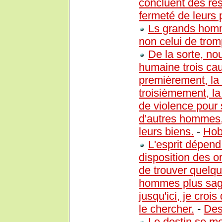
concluent des rés
fermeté de leurs 
Ls grands homme
non celui de trom
De la sorte, no
humaine trois cau
premièrement, la 
troisièmement, la 
de violence pour 
d'autres hommes,
leurs biens.
-
Hob
L'esprit dépend
disposition des o
de trouver quel
hommes plus sages
jusqu'ici, je croi
le chercher.
-
Des
Le destin se 