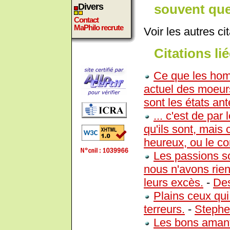
souvent que
Divers
Contact
MaPhilo recrute
Voir les autres ci
Citations lié
Ce que les homme
actuel des moeurs
sont les états ant
... c'est de pa
qu'ils sont, mais 
heureux, ou le con
Les passions so
nous n'avons rien
leurs excès.
-
Des
Plains ceux qui 
terreurs.
-
Stephe
Les bons amant