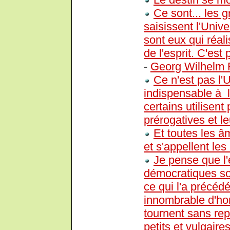
Ce sont... les 
saisissent l'Unive
sont eux qui réal
de l'esprit. C'es
-
Georg Wilhelm F
Ce n'est pas l'
indispensable à l
certains utilisent
prérogatives et l
Et toutes les â
et s'appellent les
Je pense que l
démocratiques so
ce qui l'a précéd
innombrable d'h
tournent sans re
petits et vulgaire