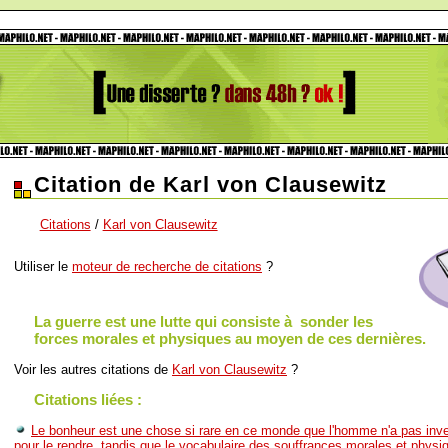
Citation de Karl von Clausewitz
Citations
/
Karl von Clausewitz
Utiliser le
moteur de recherche de citations
?
La guerre est une lutte qui consiste à sonder les
forces morales et physiques au moyen de ces dernières.
Voir les autres citations de
Karl von Clausewitz
?
Citations liées :
Le bonheur est une chose si rare en ce monde que l'homme n'a pas inve
pour le rendre, tandis que le vocabulaire des souffrances morales et physi