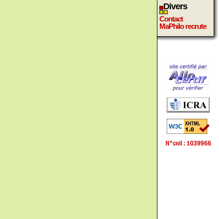
Divers
Contact
MaPhilo recrute