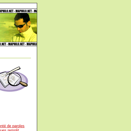
nté de paroles
ques remplit