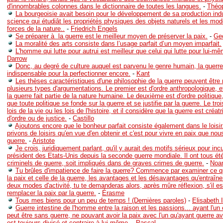
d'innombrables colonnes dans le dictionnaire de toutes les langues.
-
Théop
La bourgeoisie avait besoin pour le développement de sa production indu
science qui étudiât les propriétés physiques des objets naturels et les mo
forces de la nature..
-
Friedrich Engels
Se préparer à la guerre est le meilleur moyen de préserver la paix.
-
Ge
La moralité des arts consiste dans l’usage parfait d’un moyen imparfait.
L'homme qui lutte pour autrui est meilleur que celui qui lutte pour lui-m
Darrow
Donc, au degré de culture auquel est parvenu le genre humain, la guerr
indispensable pour la perfectionner encore.
-
Kant
Les thèses caractéristiques d'une philosophie de la guerre peuvent être
plusieurs types d'argumentations. Le premier est d'ordre anthropologique, e
la guerre fait partie de la nature humaine. Le deuxième est d'ordre politique,
que toute politique se fonde sur la guerre et se justifie par la guerre. Le tro
lois de la vie ou les lois de l'histoire, et il considère que la guerre est créat
d'ordre ou de justice.
-
Castillo
Ajoutons encore que le bonheur parfait consiste également dans le loisi
privons de loisirs qu'en vue d'en obtenir et c'est pour vivre en paix que nou
guerre.
-
Aristote
Je crois, juridiquement parlant, qu'il y aurait des motifs sérieux pour in
président des Etats-Unis depuis la seconde guerre mondiale. Il ont tous été
criminels de guerre, soit impliqués dans de graves crimes de guerre.
-
Noa
Tu brûles d'impatience de faire la guerre? Commence par examiner ce qu
la paix et celle de la guerre, les avantages et les désavantages qu'entraîne
deux modes d'activité, tu te demanderas alors, après mûre réflexion, s'il 
remplacer la paix par la guerre.
-
Érasme
Tous mes biens pour un peu de temps ! (Dernières paroles)
-
Elisabeth I
Guerre intestine de l'homme entre la raison et les passions... ayant l'un et
peut être sans guerre, ne pouvant avoir la paix avec l'un qu'ayant guerre avec
est toujours divisé et contraire à lui même.
-
Pascal