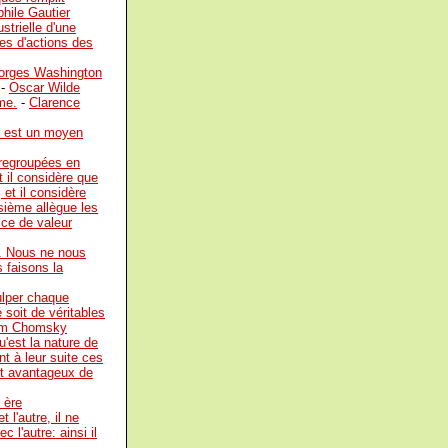
hile Gautier
strielle d'une
des d'actions des
orges Washington
-
Oscar Wilde
ême.
-
Clarence
e est un moyen
 regroupées en
t il considère que
 et il considère
isième allègue les
rice de valeur
r. Nous ne nous
s faisons la
culper chaque
 soit de véritables
m Chomsky
'est la nature de
nt à leur suite ces
est avantageux de
 ère
 l'autre, il ne
 l'autre: ainsi il