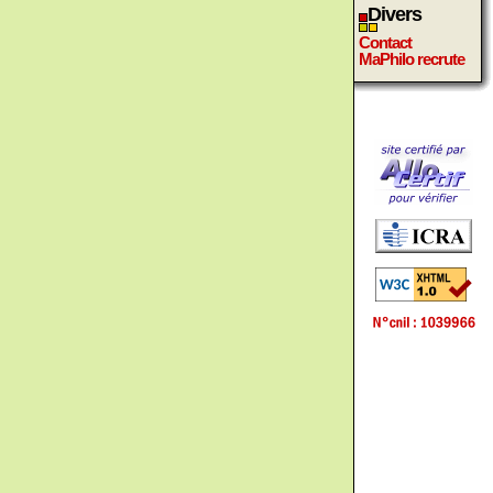
Divers
Contact
MaPhilo recrute