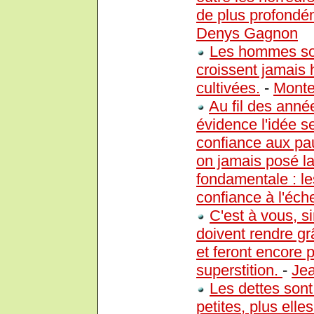
de plus profondém
Denys Gagnon
Les hommes son
croissent jamais 
cultivées.
-
Monte
Au fil des anné
évidence l'idée s
confiance aux pau
on jamais posé la
fondamentale : le
confiance à l'éch
C'est à vous, si
doivent rendre gr
et feront encore p
superstition.
-
Jea
Les dettes sont
petites, plus elles