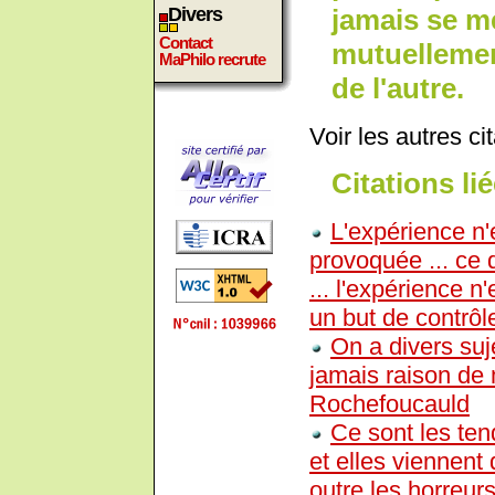
jamais se mé
Divers
Contact
mutuellement
MaPhilo recrute
de l'autre.
Voir les autres ci
Citations lié
L'expérience n'
provoquée ... ce 
... l'expérience 
un but de contrôl
On a divers suj
jamais raison de 
Rochefoucauld
Ce sont les ten
et elles viennent 
outre les horreurs