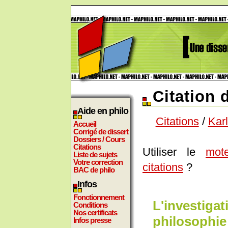
Citation 
Aide en philo
Citations
/
Kar
Accueil
Corrigé de dissert
Dossiers / Cours
Citations
Utiliser le
mot
Liste de sujets
Votre correction
citations
?
BAC de philo
Infos
Fonctionnement
L'investigat
Conditions
Nos certificats
philosophie 
Infos presse