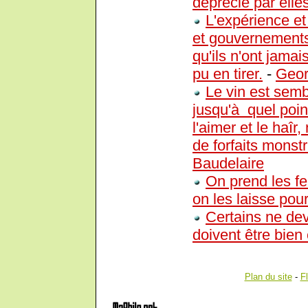
déprécié par elles.
L'expérience et
et gouvernements n
qu'ils n'ont jama
pu en tirer.
-
Geor
Le vin est sem
jusqu'à quel point
l'aimer et le haîr
de forfaits monstr
Baudelaire
On prend les fe
on les laisse pour
Certains ne dev
doivent être bie
Plan du site
-
F