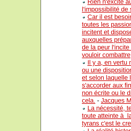
Rien n'excite a
l'impossibilité de 
Car il est besoi
toutes les passi
incitent et dispo
auxquelles prépar
de la peur l'incite
vouloir combattre,
Il y a, en vert
ou une dispositio
et selon laquelle
s'accorder aux fi
non écrite ou le d
cela.
-
Jacques Ma
La nécessité, te
toute atteinte à 
tyrans c'est le c
La réalité histo