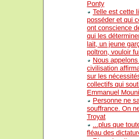
Ponty
Telle est cette
posséder et qui 
ont conscience de
qui les détermine
lait, un jeune garç
poltron, vouloir fui
Nous appelons p
civilisation affi
sur les nécessités
collectifs qui so
Emmanuel Mouni
Personne ne sau
souffrance. On ne
Troyat
...plus que tout
fléau des dictatur