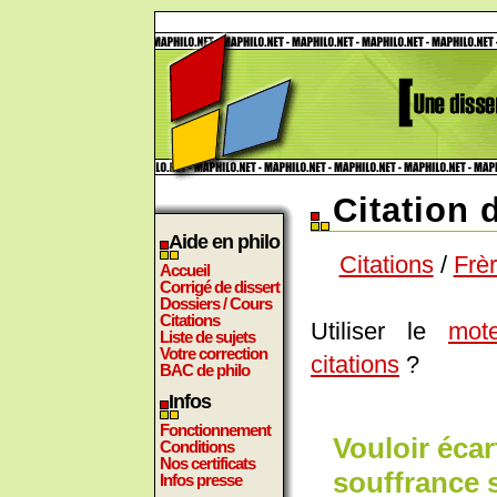
Citation 
Aide en philo
Citations
/
Frè
Accueil
Corrigé de dissert
Dossiers / Cours
Citations
Utiliser le
mot
Liste de sujets
Votre correction
citations
?
BAC de philo
Infos
Fonctionnement
Vouloir écar
Conditions
Nos certificats
souffrance s
Infos presse