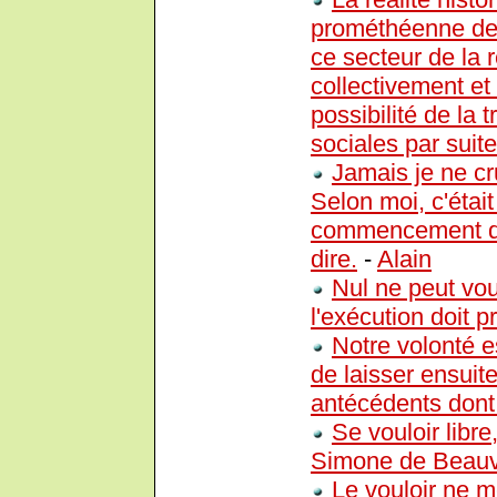
prométhéenne de l
ce secteur de la 
collectivement et
possibilité de la 
sociales par suit
Jamais je ne cru
Selon moi, c'étai
commencement de 
dire.
-
Alain
Nul ne peut vou
l'exécution doit p
Notre volonté e
de laisser ensuite
antécédents dont i
Se vouloir libre
Simone de Beauv
Le vouloir ne m