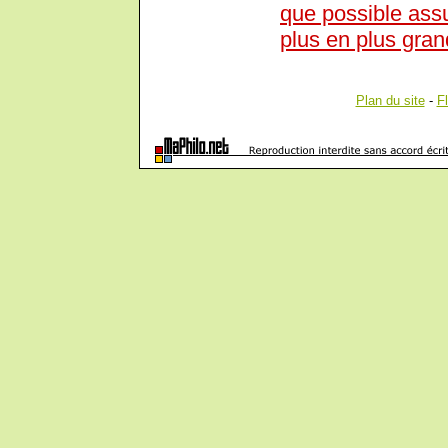
que possible as
plus en plus gran
Plan du site
-
F