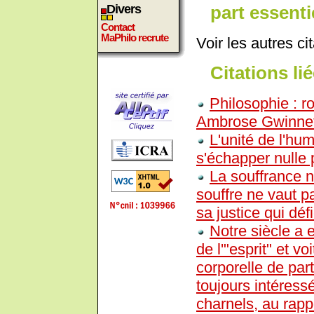
part essenti
Divers
Contact
MaPhilo recrute
Voir les autres ci
Citations lié
Philosophie : r
Ambrose Gwinnet
L'unité de l'hu
s'échapper nulle 
La souffrance n
souffre ne vaut 
sa justice qui déf
Notre siècle a e
de l'"esprit" et v
corporelle de par
toujours intéress
charnels, au rapp