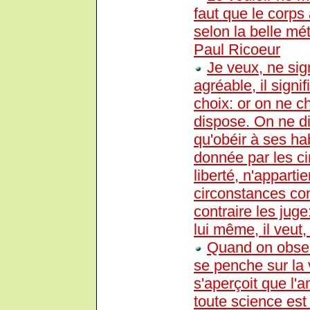
faut que le corps 
selon la belle mé
Paul Ricoeur
Je veux, ne sig
agréable, il signi
choix: or on ne c
dispose. On ne di
qu'obéir à ses ha
donnée par les cir
liberté, n'apparti
circonstances co
contraire les juge:
lui même, il veut, i
Quand on observ
se penche sur la 
s'aperçoit que l'
toute science est 