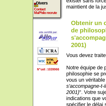
exister sans force
Divers
maintient de la ju
Contact
MaPhilo recrute
Obtenir un 
de philosop
s'accompagn
2001)
Vous devez traite
Notre équipe de 
philosophie se pr
vous un véritable 
s'accompagne-t-i
2001)
". Votre suj
indications que 
spécifier le déla