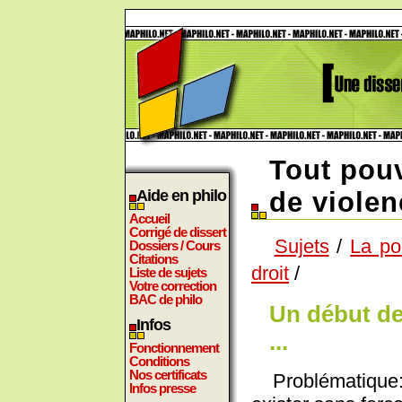
Tout pouv
Aide en philo
de violen
Accueil
Corrigé de dissert
Sujets
/
La pol
Dossiers / Cours
Citations
droit
/
Liste de sujets
Votre correction
BAC de philo
Un début de
Infos
...
Fonctionnement
Conditions
Nos certificats
Problématique: 
Infos presse