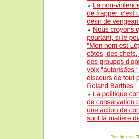
La non-violence
de frapper. c'est
désir de vengeanc
Nous croyons qu
pourtant, si le p
"Mon nom est Légio
côtés, des chefs,
des groupes d'op
voix "autorisées" 
discours de tout p
Roland Barthes
La politique co
de conservation d
une action de cont
sont la matière de
Plan du site
-
F