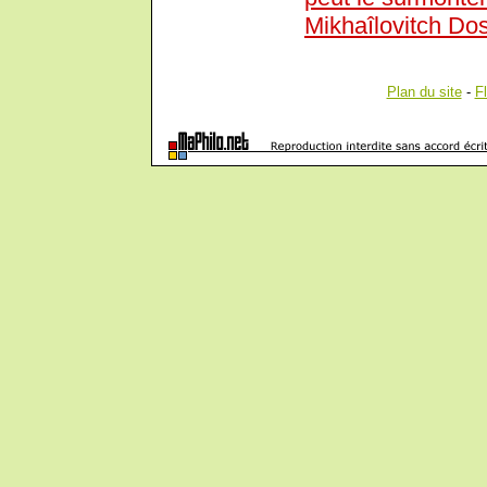
Mikhaîlovitch Dos
Plan du site
-
F