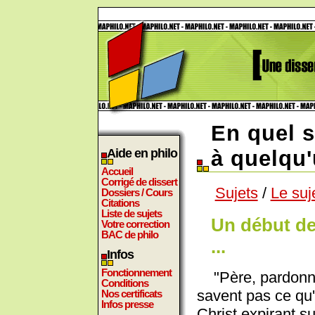
En quel 
Aide en philo
à quelqu'
Accueil
Corrigé de dissert
Sujets
/
Le suj
Dossiers / Cours
Citations
Liste de sujets
Un début de
Votre correction
BAC de philo
...
Infos
Fonctionnement
"Père, pardonne 
Conditions
savent pas ce qu'i
Nos certificats
Infos presse
Christ expirant s