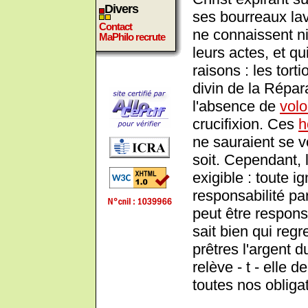
Divers
ses bourreaux lav
Contact
ne connaissent ni
MaPhilo recrute
leurs actes, et q
raisons : les tort
divin de la Répar
l'absence de
volo
crucifixion. Ces
h
ne sauraient se v
soit. Cependant, 
exigible : toute 
responsabilité p
peut être respon
sait bien qui regr
prêtres l'argent d
relève - t - elle d
toutes nos obliga