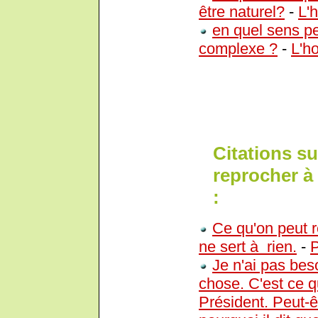
être naturel?
-
L'
en quel sens pe
complexe ?
-
L'h
Citations s
reprocher à
:
Ce qu'on peut r
ne sert à rien.
-
P
Je n'ai pas bes
chose. C'est ce q
Président. Peut-ê