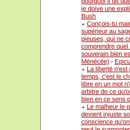
pourquoi il dit q
je doive une expli
Bush
Conçois-tu mai
supérieur au sage
pieuses, qui ne cr
comprendre quel es
souverain bien est
Ménécée)
-
Epicu
La liberté n'est
temps, c'est le cho
libre en un mot n'
arbitre de ce qu'o
bien en ce sens qu
Le malheur le p
devient injuste s
conscience qu'on 
peut le surmonter.