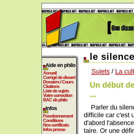
le silence
Aide en philo
Sujets
/
La cul
Accueil
Corrigé de dissert
Dossiers / Cours
Un début de
Citations
Liste de sujets
...
Votre correction
BAC de philo
Parler du silen
Infos
difficile car c'es
Fonctionnement
Conditions
d'abord l'absence
Nos certificats
taire. Or une défin
Infos presse