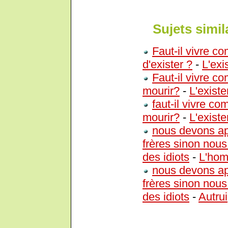
Sujets simil
Faut-il vivre c
d'exister ?
-
L'exi
Faut-il vivre c
mourir?
-
L'exist
faut-il vivre c
mourir?
-
L'exist
nous devons a
frères sinon nou
des idiots
-
L'hom
nous devons a
frères sinon nou
des idiots
-
Autrui