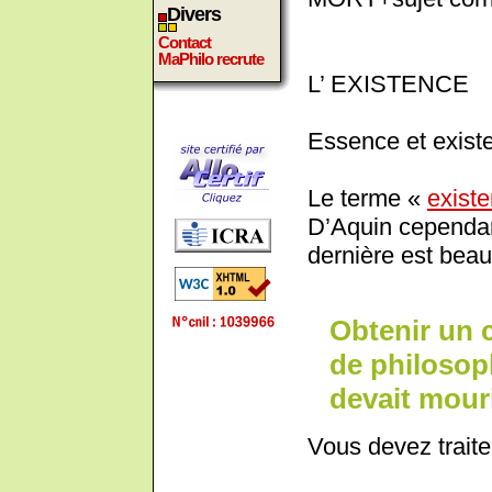
Divers
Contact
MaPhilo recrute
L’ EXISTENCE
Essence et exist
Le terme «
exist
D’Aquin cependant
dernière est beau
Obtenir un 
de philosoph
devait mour
Vous devez traite