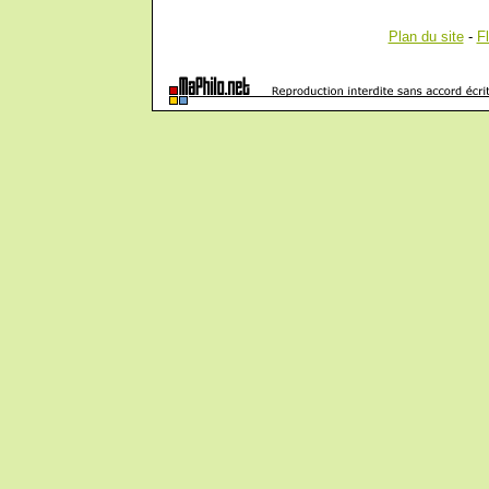
Plan du site
-
F