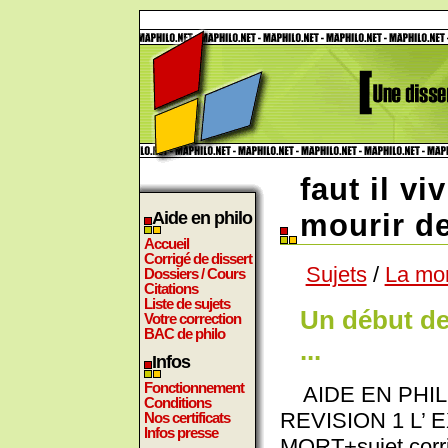
faut il v
Aide en philo
mourir d
Accueil
Corrigé de dissert
Sujets
/
La mo
Dossiers / Cours
Citations
Liste de sujets
Un début de
Votre correction
BAC de philo
...
Infos
Fonctionnement
AIDE EN PHILO
Conditions
REVISION 1 L’ 
Nos certificats
Infos presse
MORT+sujet corr