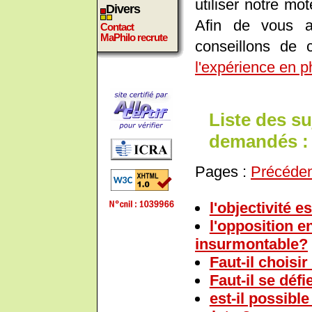
utiliser notre m
Divers
Afin de vous a
Contact
MaPhilo recrute
conseillons de 
l'expérience en p
Liste des su
demandés :
Pages :
Précéde
l'objectivité 
l'opposition en
insurmontable?
Faut-il choisir
Faut-il se défi
est-il possibl