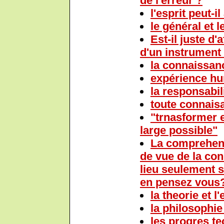
de l'erreur ?
l'esprit peut-i
le général et l
Est-il juste d'
d'un instrument 
la connaissan
expérience hu
la responsabil
toute connaisa
"trnasformer e
large possible"
La comprehensi
de vue de la con
lieu seulement 
en pensez vous
la theorie et 
la philosophie 
les progres te