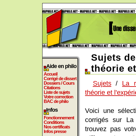
Sujets de
Aide en philo
théorie e
Accueil
Corrigé de dissert
Sujets
/
La r
Dossiers / Cours
Citations
théorie et l'expér
Liste de sujets
Votre correction
BAC de philo
Voici une sélect
Infos
Fonctionnement
corrigés sur La
Conditions
Nos certificats
trouvez pas vot
Infos presse