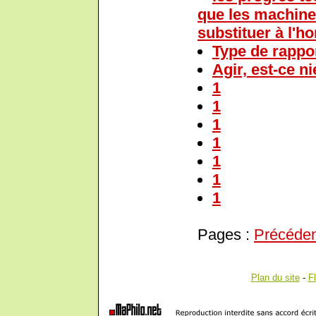
que les machine
substituer à l'
Type de rappor
Agir, est-ce ni
1
1
1
1
1
1
1
Pages :
Précéde
Plan du site
-
F