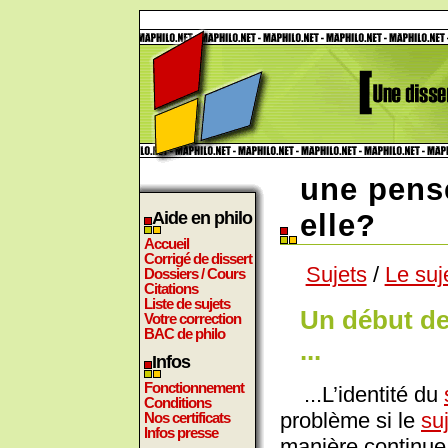
une pensé
Aide en philo
elle?
Accueil
Corrigé de dissert
Sujets
/
Le suj
Dossiers / Cours
Citations
Liste de sujets
Un début de
Votre correction
BAC de philo
...
Infos
Fonctionnement
...L’identité du
Conditions
problème si le
su
Nos certificats
Infos presse
manière continue