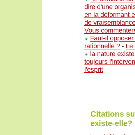
dire d'une organis
en la déformant e
de vraisemblance, 
Vous commentere
Faut-il oppose
rationnelle ?
-
Le 
la nature exist
toujours l'interv
l'esprit
Citations s
existe-elle? 