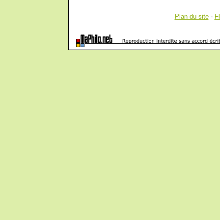
Plan du site
-
F