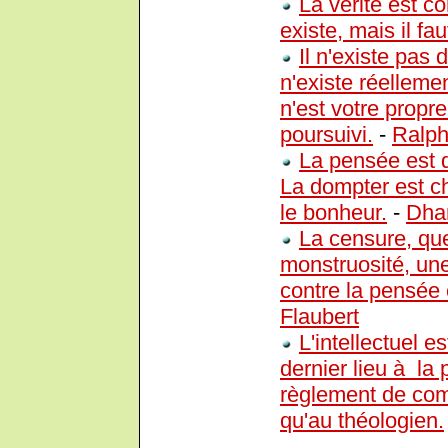
La vérité est c
existe, mais il fa
Il n'existe pas d
n'existe réelleme
n'est votre propre
poursuivi.
-
Ralp
La pensée est dif
La dompter est ch
le bonheur.
-
Dha
La censure, que
monstruosité, une 
contre la pensée 
Flaubert
L'intellectuel es
dernier lieu à l
règlement de comp
qu'au théologien.